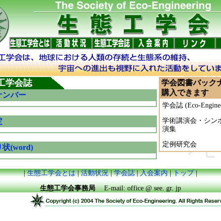
工学会誌
学会図書バック
購入できます
ナンバー
学会誌 (Eco-Enginee
定
学術講演会・シン
演集
定例研究会
(word)
|
生態工学会とは
|
活動状況
|
学会誌
|
入会案内
|
トップ
|
生態工学会事務局
E-mail: office @ see. gr. jp