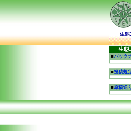
生態
■
バック
■
投稿規
■
原稿送り状