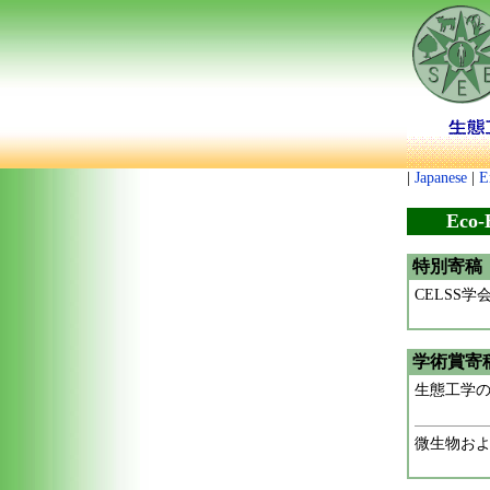
|
Japanese
|
E
Eco-
特別寄稿
CELSS
学術賞寄
生態工学
微生物お