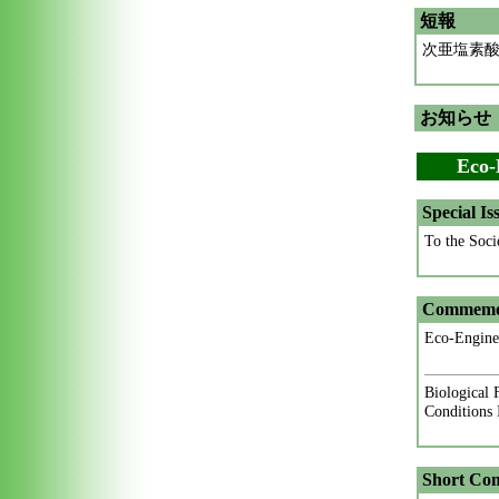
短報
次亜塩素
お知らせ
Eco-E
Special Is
To the Soc
Commemor
Eco-Enginee
Biological 
Conditions 
Short Co