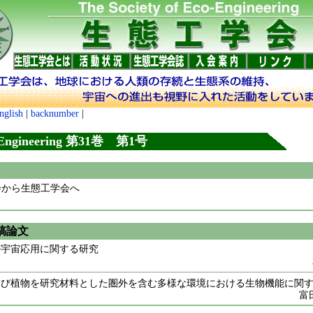
nglish
|
backnumber
|
Engineering 第31巻 第1号
学会から生態工学会へ
稿論文
の宇宙応用に関する研究
よび植物を研究材料とした圏外を含む多様な環境における生物機能に関
富