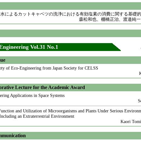
酸水によるカットキャベツの洗浄における有効塩素の消費に関する基礎
森松和也、棚橋正治、渡邉純一
ngineering Vol.31 No.1
sue
iety of Eco-Engineering from Japan Society for CELSS
ative Lecture for the Academic Award
ring Applications in Space Systems
S
Function and Utilization of Microorganisms and Plants Under Serious Environ
Including an Extraterrestrial Environment
Kaori Tomi
mmunication