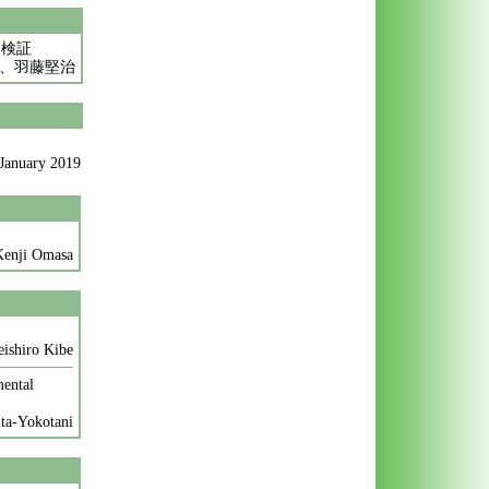
的検証
、羽藤堅治
January
2019
Kenji Omasa
eishiro Kibe
mental
ta-Yokotani