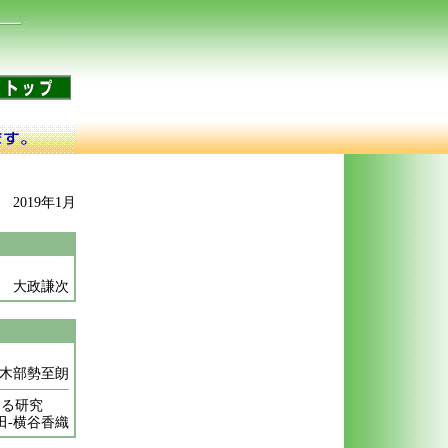
2019年1月
大政謙次
木部勢至朗
する研究
田‐横谷香織